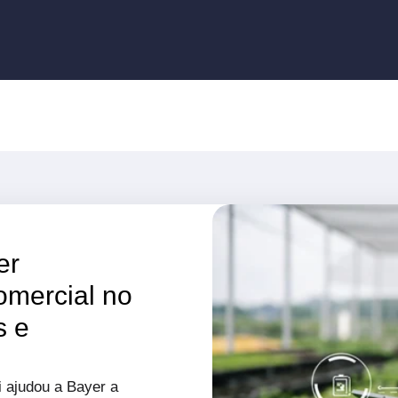
er
omercial no
s e
 ajudou a Bayer a